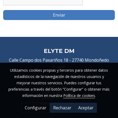
Enviar
ELYTE DM
Calle Campo dos Paxariños 18 -
27740 Mondoñedo
(Lugo)
Utilizamos cookies propias y terceros para obtener datos
estadísticos de la navegación de nuestros usuarios y
Tel:
636 26 11 98
mejorar nuestros servicios. Puedes configurar tus
Aviso legal
preferencias a través del botón “Configurar” o obtener más
Política de cookies
información en nuestra
Política de cookies
.
Gestión de cookies
Política de privacidad
Configurar
Rechazar
Aceptar